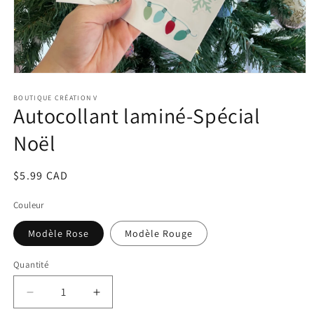
Ouvrir
le
média
BOUTIQUE CRÉATION V
Autocollant laminé-Spécial
1
dans
une
Noël
fenêtre
modale
Prix
$5.99 CAD
habituel
Couleur
Modèle Rose
Modèle Rouge
Quantité
Réduire
Augmenter
la
la