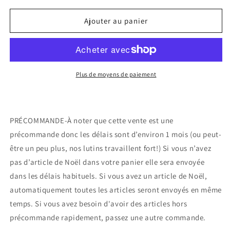
quantité
quantité
de
de
Ajouter au panier
Autocollant
Autocollant
laminé-
laminé-
Spécial
Spécial
Noël
Noël
Plus de moyens de paiement
PRÉCOMMANDE-À noter que cette vente est une
précommande donc les délais sont d’environ 1 mois (ou peut-
être un peu plus, nos lutins travaillent fort!) Si vous n’avez
pas d’article de Noël dans votre panier elle sera envoyée
dans les délais habituels. Si vous avez un article de Noël,
automatiquement toutes les articles seront envoyés en même
temps. Si vous avez besoin d'avoir des articles hors
précommande rapidement, passez une autre commande.